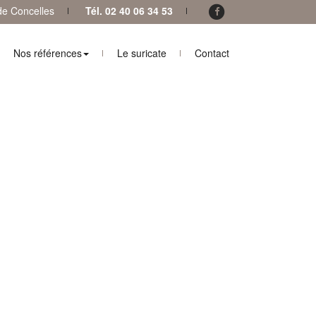
 de Concelles
Tél. 02 40 06 34 53
Nos références
Le suricate
Contact