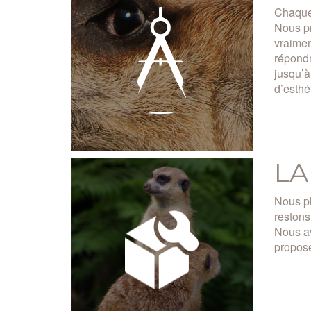
Chaque 
Nous pr
vraimen
répondr
jusqu’à
d’esthé
LA
Nous pl
restons
Nous av
propose