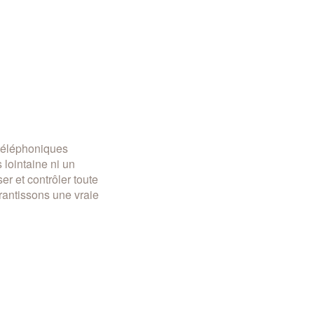
 téléphoniques
lointaine ni un
er et contrôler toute
rantissons une vraie