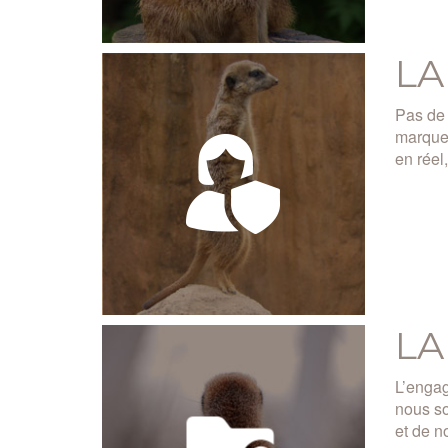
LA
Pas de 
marques
en réel
LA
L’engag
nous so
et de n