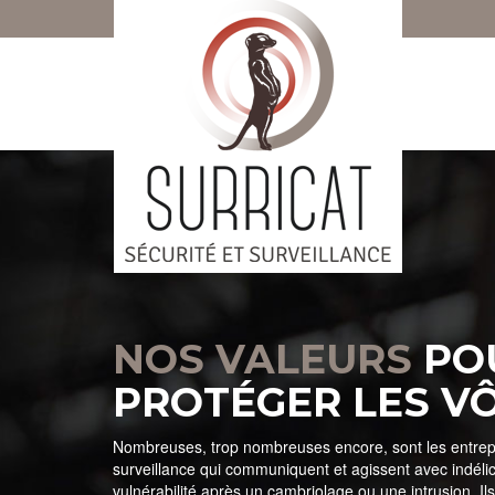
NOS VALEURS
PO
PROTÉGER LES V
Nombreuses, trop nombreuses encore, sont les entrepr
surveillance qui communiquent et agissent avec indélic
vulnérabilité après un cambriolage ou une intrusion. Ils