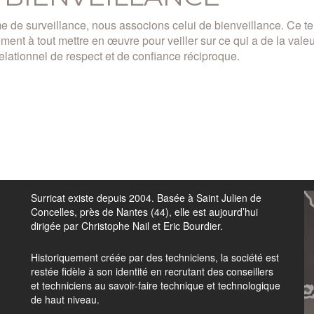
e de surveillance, nous associons celui de bienveillance. Ce t
ent à tout mettre en œuvre pour veiller sur ce qui a de la vale
relationnel de respect et de confiance réciproque.
Surricat existe depuis 2004. Basée à Saint Julien de
Concelles, près de Nantes (44), elle est aujourd’hui
dirigée par Christophe Nail et Eric Bourdier.
Historiquement créée par des techniciens, la société est
restée fidèle à son identité en recrutant des conseillers
et techniciens au savoir-faire technique et technologique
de haut niveau.