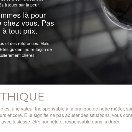
 à jouer sur la peur.
ommes là pour
e chez vous. Pas
à tout prix.
tos et des références. Mais
Elles guident notre façon de
ticulièrement chères.
ÉTHIQUE
ue est une valeur indispensable à la pratique de notre métier, s
eurs encore. Elle signifie ne pas abuser des situations, vous cons
 avec justesse, être honnête et responsable dans la durée.