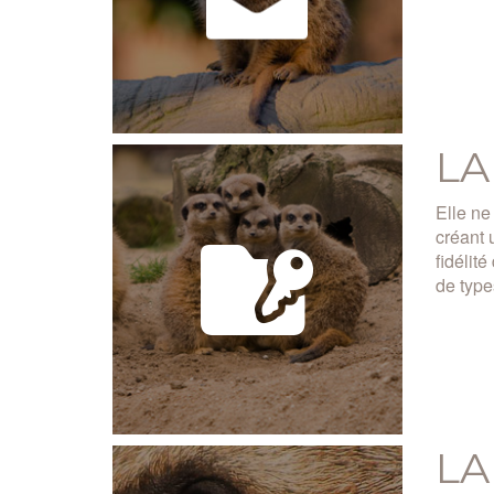
LA
Elle ne
créant 
fidélit
de type
LA