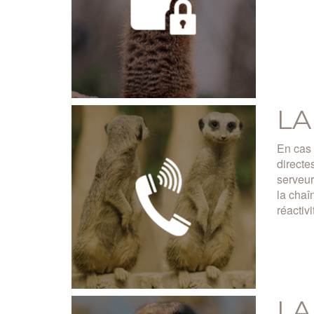
LA
En cas 
directe
serveur
la chaî
réactivi
LA