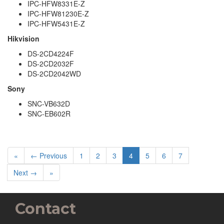
IPC-HFW8331E-Z
IPC-HFW81230E-Z
IPC-HFW5431E-Z
Hikvision
DS-2CD4224F
DS-2CD2032F
DS-2CD2042WD
Sony
SNC-VB632D
SNC-EB602R
«
← Previous
1
2
3
4
5
6
7
Next →
»
Contact