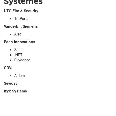
Systèmes
UTC Fire & Security
TruPortal
Vanderbilt Siemens
Aliro
Eden Innovations
Spinel
.NET
Evydence
CDVI
Atrium
Sewosy
Izyx Systems