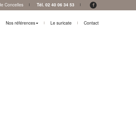
 de Concelles
Tél. 02 40 06 34 53
Nos références
Le suricate
Contact